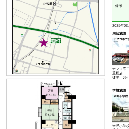
備考
2025年0
周辺施設
ナフコ不二
重堀店
徒歩：6分
学校施設
米野小学