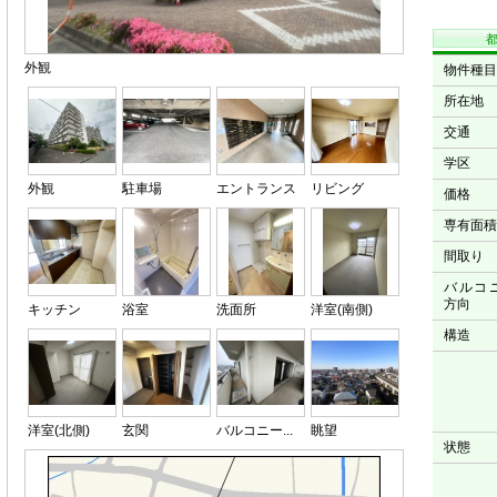
外観
物件種目
所在地
交通
学区
外観
駐車場
エントランス
リビング
価格
専有面積
間取り
バルコ
方向
キッチン
浴室
洗面所
洋室(南側)
構造
洋室(北側)
玄関
バルコニー...
眺望
状態