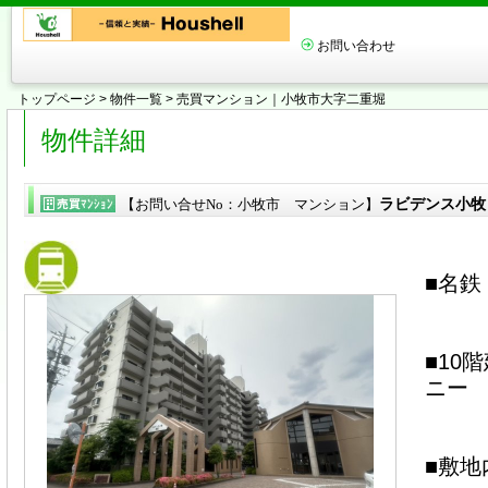
お問い合わせ
トップページ
>
物件一覧
> 売買マンション｜小牧市大字二重堀
物件詳細
ラビデンス小牧 
【お問い合せNo：小牧市 マンション】
■名鉄
■10
ニー
■敷