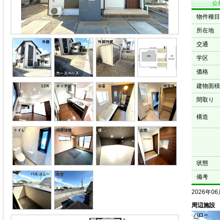
公
物件種目
所在地
交通
学区
価格
建物面積
間取り
構造
状態
備考
2026年0
周辺施設