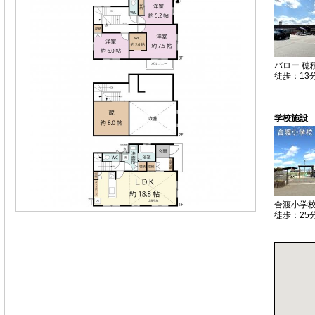
バロー 穂
徒歩：13
学校施設
合渡小学
徒歩：25