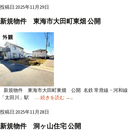
投稿日:2025年11月29日
新規物件 東海市大田町東畑 公開
新規物件 東海市大田町東畑 公開 名鉄 常滑線・河和線
「太田川」駅 …
続きを読む
新規物件 東海市大田町東畑 公
→
...
開
投稿日:2025年11月28日
新規物件 洞ヶ山住宅 公開