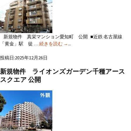
新規物件 真栄マンション愛知町 公開 ■近鉄 名古屋線
「黄金」駅 徒 …
続きを読む
新規物件 真栄マンション愛知
→
...
町 公開
投稿日:2025年12月26日
新規物件 ライオンズガーデン千種アース
スクエア 公開