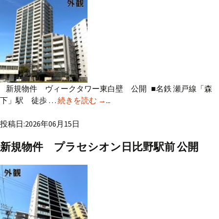
新規物件 ヴィークタワー東白壁 公開 ■名鉄 瀬戸線「森
下」駅 徒歩 …
続きを読む
新規物件 ヴィークタワー東白壁
→
...
公開
投稿日:2026年06月15日
新規物件 プラセシオン日比野駅前 公開