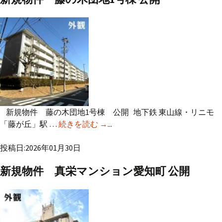
新規物件 藤の木団地1号棟 公開 地下鉄 東山線・リニモ
「藤が丘」駅 …
続きを読む
新規物件 藤の木団地1号棟 公開
→
...
投稿日:2026年01月30日
新規物件 真栄マンション愛知町 公開