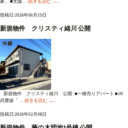
家」 ■太陽 …
続きを読む
新規物件 岐阜市河渡 公開
→
...
投稿日:2026年06月15日
新規物件 クリスティ緒川 公開
新規物件 クリスティ緒川 公開 ■一棟売りアパート ■JR
武豊線「 …
続きを読む
新規物件 クリスティ緒川 公開
→
...
投稿日:2026年02月08日
新規物件 藤の木団地1号棟 公開