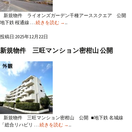
新規物件 ライオンズガーデン千種アーススクエア 公開
地下鉄 桜通線 …
続きを読む
新規物件 ライオンズガーデン千
→
...
種アーススクエア 公開
投稿日:2025年12月22日
新規物件 三旺マンション密柑山 公開
新規物件 三旺マンション密柑山 公開 ■地下鉄 名城線
「総合リハビリ …
続きを読む
新規物件 三旺マンション密柑
→
...
山 公開