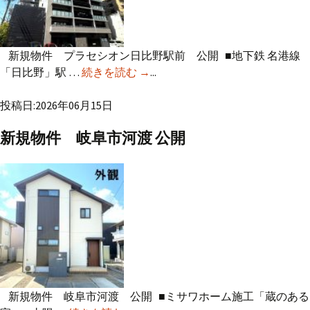
新規物件 プラセシオン日比野駅前 公開 ■地下鉄 名港線
「日比野」駅 …
続きを読む
新規物件 プラセシオン日比野駅
→
...
前 公開
投稿日:2026年06月15日
新規物件 岐阜市河渡 公開
新規物件 岐阜市河渡 公開 ■ミサワホーム施工「蔵のある