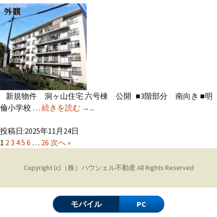
新規物件 洞ヶ山住宅 六号棟 公開 ■3階部分 南向き ■明
倫小学校 …
続きを読む
新規物件 洞ヶ山住宅 公開
→
...
投稿日:2025年11月24日
1
2
3
4
5
6
…
26
次へ »
Copyright (c)
（株）ハウシェル不動産
All Rights Reserved
モバイル
PC