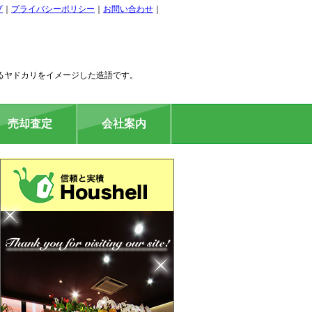
プ
｜
プライバシーポリシー
｜
お問い合わせ
｜
るヤドカリをイメージした造語です。
売却査定
会社案内
住居用
駐車場