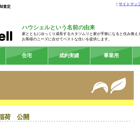
｜
サイトマッ
却査定
ハウシェルという名前の由来
家とともにゆっくり成長するカタツムリと家が手狭になると住み換え
お客様のニーズに合せてベストな住いを提供します。
住宅
成約実績
事業用
マンション
戸建
収益物件
管理物件
稲荷 公開