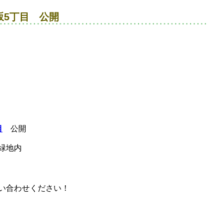
坂5丁目 公開
目
公開
緑地内
い合わせください！