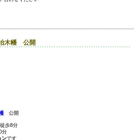
治木幡 公開
幡
公開
徒歩8分
0分
ョン
です