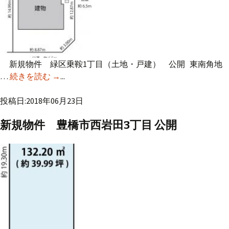
新規物件 緑区乗鞍1丁目（土地・戸建） 公開 東南角地
…
続きを読む
新規物件 緑区乗鞍1丁目 公開
→
...
投稿日:2018年06月23日
新規物件 豊橋市西岩田3丁目 公開