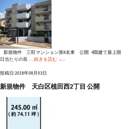
新規物件 三旺マンション第8名東 公開 4階建て最上階
日当たりの良 …
続きを読む
新規物件 三旺マンション第8名
→
...
東 公開
投稿日:2018年08月03日
新規物件 天白区植田西2丁目 公開