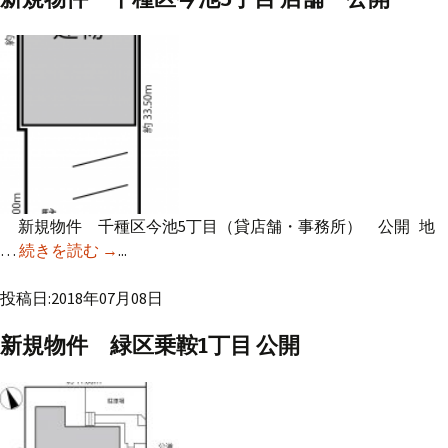
新規物件 千種区今池5丁目（貸店舗・事務所） 公開 地
…
続きを読む
新規物件 千種区今池5丁目 店舗 公開
→
...
投稿日:2018年07月08日
新規物件 緑区乗鞍1丁目 公開