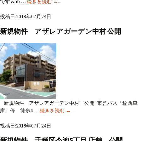
です &nb …
続きを読む
新規物件 名東区勢子坊1丁目 公開
→
...
投稿日:2018年07月24日
新規物件 アザレアガーデン中村 公開
新規物件 アザレアガーデン中村 公開 市営バス「稲西車
庫」停 徒歩4 …
続きを読む
新規物件 アザレアガーデン中
→
...
村 公開
投稿日:2018年07月24日
新規物件 千種区今池5丁目 店舗 公開