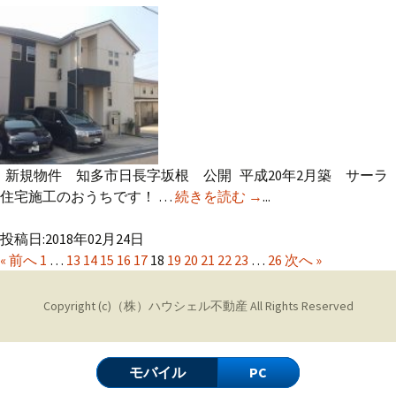
新規物件 知多市日長字坂根 公開 平成20年2月築 サーラ
住宅施工のおうちです！ …
続きを読む
新規物件 知多市日長
→
...
字坂根 公開
投稿日:2018年02月24日
« 前へ
1
…
13
14
15
16
17
18
19
20
21
22
23
…
26
次へ »
Copyright (c)
（株）ハウシェル不動産
All Rights Reserved
モバイル
PC