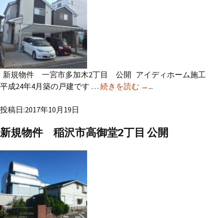
新規物件 一宮市多加木2丁目 公開 アイディホーム施工
平成24年4月築の戸建です …
続きを読む
新規物件 一宮市多
→
...
加木2丁目 公開
投稿日:2017年10月19日
新規物件 稲沢市高御堂2丁目 公開