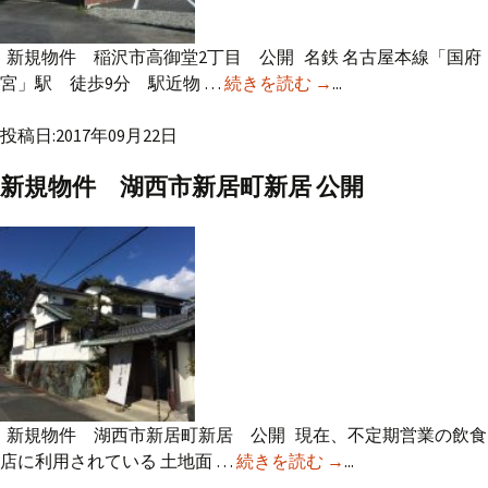
新規物件 稲沢市高御堂2丁目 公開 名鉄 名古屋本線「国府
宮」駅 徒歩9分 駅近物 …
続きを読む
新規物件 稲沢市高
→
...
御堂2丁目 公開
投稿日:2017年09月22日
新規物件 湖西市新居町新居 公開
新規物件 湖西市新居町新居 公開 現在、不定期営業の飲食
店に利用されている 土地面 …
続きを読む
新規物件 湖西市新
→
...
居町新居 公開