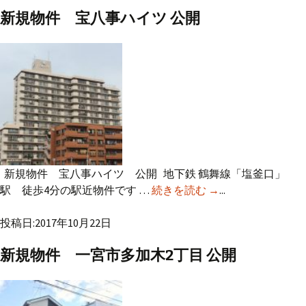
新規物件 宝八事ハイツ 公開
新規物件 宝八事ハイツ 公開 地下鉄 鶴舞線「塩釜口」
駅 徒歩4分の駅近物件です …
続きを読む
新規物件 宝八事
→
...
ハイツ 公開
投稿日:2017年10月22日
新規物件 一宮市多加木2丁目 公開