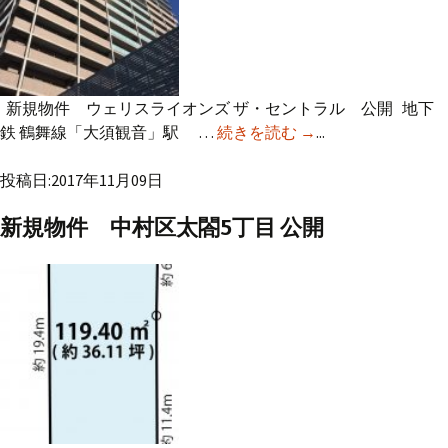
新規物件 ウェリスライオンズ ザ・セントラル 公開 地下
鉄 鶴舞線「大須観音」駅 …
続きを読む
新規物件 ウェリス
→
...
ライオンズ ザ・セン
投稿日:2017年11月09日
トラル 公開
新規物件 中村区太閤5丁目 公開