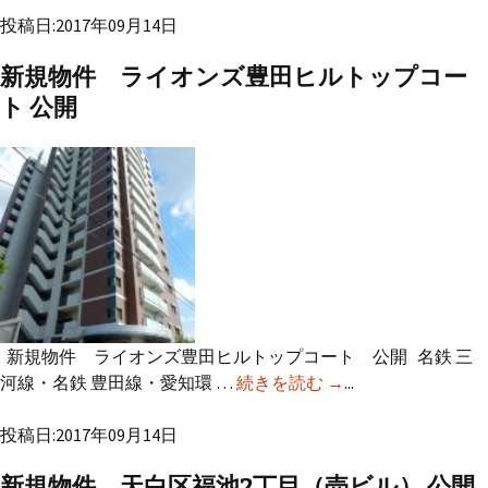
投稿日:2017年09月14日
新規物件 ライオンズ豊田ヒルトップコー
ト 公開
新規物件 ライオンズ豊田ヒルトップコート 公開 名鉄 三
河線・名鉄 豊田線・愛知環 …
続きを読む
新規物件 ライオン
→
...
ズ豊田ヒルトップコ
投稿日:2017年09月14日
ート 公開
新規物件 天白区福池2丁目（売ビル） 公開