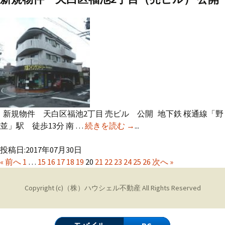
新規物件 天白区福池2丁目 売ビル 公開 地下鉄 桜通線「野
並」駅 徒歩13分 南 …
続きを読む
新規物件 天白区福池2丁
→
...
目（売ビル） 公開
投稿日:2017年07月30日
« 前へ
1
…
15
16
17
18
19
20
21
22
23
24
25
26
次へ »
Copyright (c)
（株）ハウシェル不動産
All Rights Reserved