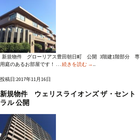
新規物件 グローリアス豊田朝日町 公開 3階建1階部分 専
用庭のあるお部屋です！ …
続きを読む
新規物件 グローリア
→
...
ス豊田朝日町 公開
投稿日:2017年11月16日
新規物件 ウェリスライオンズ ザ・セント
ラル 公開