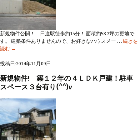
新規物件公開！ 日進駅徒歩約15分！ 面積約58.2坪の更地で
す。 建築条件ありませんので、お好きなハウスメー …
続きを
読む
日進市東山4丁目 売地出ました！
→
...
投稿日:2014年11月09日
新規物件! 築１２年の４ＬＤＫ戸建！駐車
スペース３台有り(^^)v