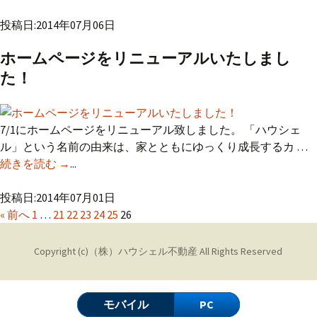
投稿日:2014年07月06日
ホームページをリニューアルいたしまし
た！
7/1にホームページをリニューアル致しました。 「ハウシェ
ル」という名前の由来は、家とともにゆっくり成長するカ …
続きを読む
ホームページをリニューアルいたしました！
→
...
投稿日:2014年07月01日
« 前へ
1
…
21
22
23
24
25
26
Copyright (c)
（株）ハウシェル不動産
All Rights Reserved
モバイル
PC