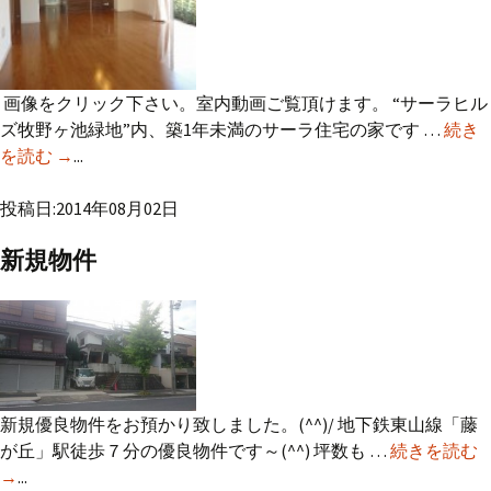
画像をクリック下さい。室内動画ご覧頂けます。 “サーラヒル
ズ牧野ヶ池緑地”内、築1年未満のサーラ住宅の家です …
続き
を読む
築浅！ 平成26年2月築！ 名東区梅森坂 戸建出まし
→
...
た！
投稿日:2014年08月02日
新規物件
新規優良物件をお預かり致しました。(^^)/ 地下鉄東山線「藤
が丘」駅徒歩７分の優良物件です～(^^) 坪数も …
続きを読む
→
...