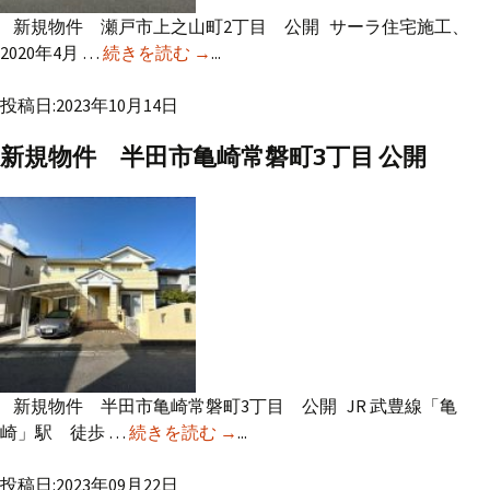
新規物件 瀬戸市上之山町2丁目 公開 サーラ住宅施工、
2020年4月 …
続きを読む
新規物件 瀬戸市上之山町2丁目 公開
→
...
投稿日:2023年10月14日
新規物件 半田市亀崎常磐町3丁目 公開
新規物件 半田市亀崎常磐町3丁目 公開 JR 武豊線「亀
崎」駅 徒歩 …
続きを読む
新規物件 半田市亀崎常磐町3丁
→
...
目 公開
投稿日:2023年09月22日