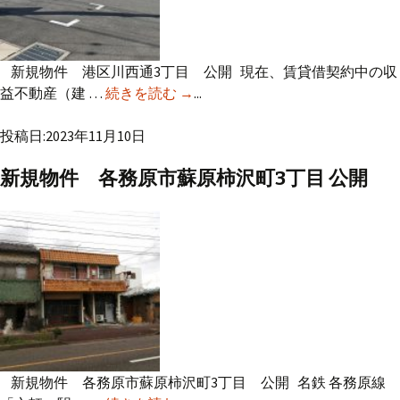
新規物件 港区川西通3丁目 公開 現在、賃貸借契約中の収
益不動産（建 …
続きを読む
新規物件 港区川西通3丁目 公開
→
...
投稿日:2023年11月10日
新規物件 各務原市蘇原柿沢町3丁目 公開
新規物件 各務原市蘇原柿沢町3丁目 公開 名鉄 各務原線