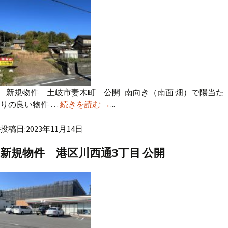
新規物件 土岐市妻木町 公開 南向き（南面 畑）で陽当た
りの良い物件 …
続きを読む
新規物件 土岐市妻木町 公開
→
...
投稿日:2023年11月14日
新規物件 港区川西通3丁目 公開