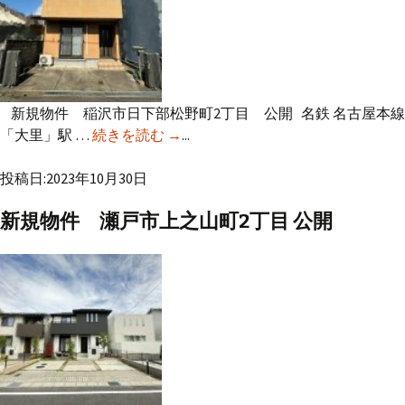
新規物件 稲沢市日下部松野町2丁目 公開 名鉄 名古屋本線
「大里」駅 …
続きを読む
新規物件 稲沢市日下部松野町2丁
→
...
目 公開
投稿日:2023年10月30日
新規物件 瀬戸市上之山町2丁目 公開