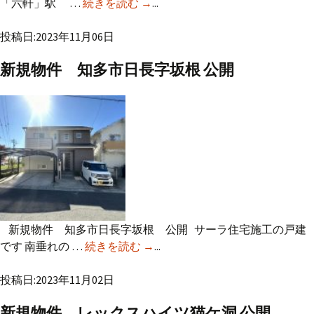
「六軒」駅 …
続きを読む
新規物件 各務原市蘇原柿沢町3
→
...
丁目 公開
投稿日:2023年11月06日
新規物件 知多市日長字坂根 公開
新規物件 知多市日長字坂根 公開 サーラ住宅施工の戸建
です 南垂れの …
続きを読む
新規物件 知多市日長字坂根 公開
→
...
投稿日:2023年11月02日
新規物件 レックスハイツ猫ケ洞 公開