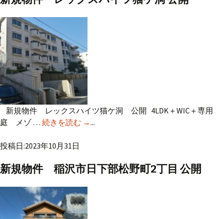
新規物件 レックスハイツ猫ケ洞 公開 4LDK＋WIC＋専用
庭 メゾ …
続きを読む
新規物件 レックスハイツ猫ケ洞 公開
→
...
投稿日:2023年10月31日
新規物件 稲沢市日下部松野町2丁目 公開