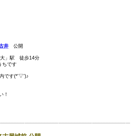
古井
公開
大」駅 徒歩14分
うちです
す(*’▽’)♪
い！