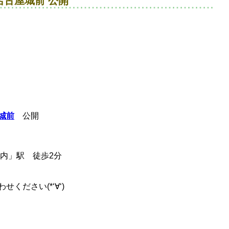
古屋城前 公開
城前
公開
内」駅 徒歩2分
ください(*‘∀‘)