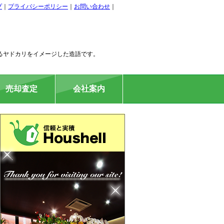
プ
｜
プライバシーポリシー
｜
お問い合わせ
｜
るヤドカリをイメージした造語です。
売却査定
会社案内
住居用
駐車場