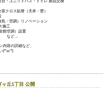
粧台・ユニットバス・トイレ 新品交換
全室クロス貼替（天井・壁）
設
換気・空調）リノベーション
ス施工
全館空調）設置
置 など…
ン内容の詳細など、
’ω’*)
ヶ丘1丁目 公開