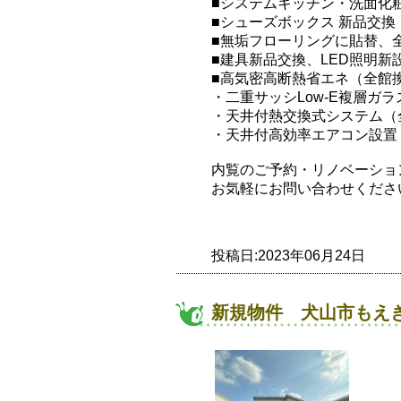
■システムキッチン・洗面化
■シューズボックス 新品交換
■無垢フローリングに貼替、
■建具新品交換、LED照明新
■高気密高断熱省エネ（全館
・二重サッシLow-E複層ガラ
・天井付熱交換式システム（
・天井付高効率エアコン設
内覧のご予約・リノベーショ
お気軽にお問い合わせください(*
投稿日:2023年06月24日
新規物件 犬山市もえぎ