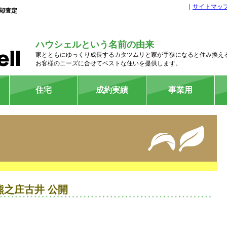
｜
サイトマッ
却査定
ハウシェルという名前の由来
家とともにゆっくり成長するカタツムリと家が手狭になると住み換え
お客様のニーズに合せてベストな住いを提供します。
住宅
成約実績
事業用
マンション
戸建
収益物件
管理物件
之庄古井 公開