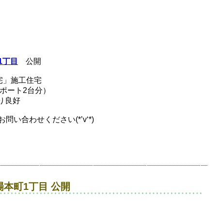
1丁目
公開
宅」施工住宅
ポート2台分）
り良好
い合わせください(*’v‘*)
本町1丁目 公開